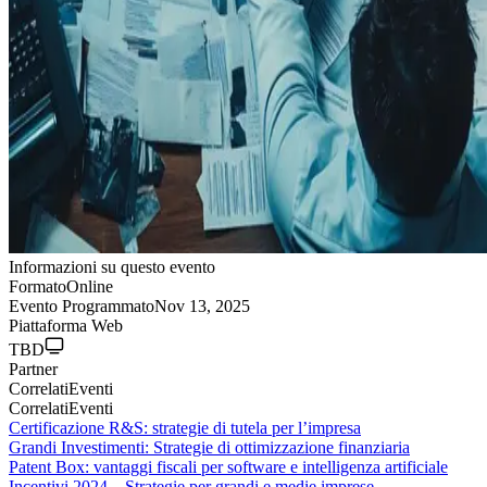
Informazioni su questo evento
Formato
Online
Evento Programmato
Nov 13, 2025
Piattaforma Web
TBD
Partner
Correlati
Eventi
Correlati
Eventi
Certificazione R&S: strategie di tutela per l’impresa
Grandi Investimenti: Strategie di ottimizzazione finanziaria
Patent Box: vantaggi fiscali per software e intelligenza artificiale
Incentivi 2024 – Strategie per grandi e medie imprese