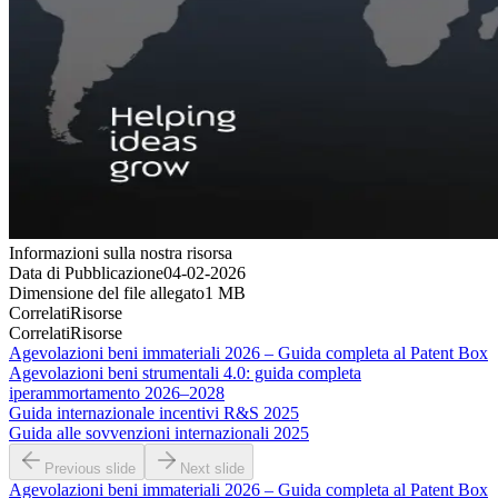
Informazioni sulla nostra risorsa
Data di Pubblicazione
04-02-2026
Dimensione del file allegato
1
MB
Correlati
Risorse
Correlati
Risorse
Agevolazioni beni immateriali 2026 – Guida completa al Patent Box
Agevolazioni beni strumentali 4.0: guida completa
iperammortamento 2026–2028
Guida internazionale incentivi R&S 2025
Guida alle sovvenzioni internazionali 2025
Previous slide
Next slide
Agevolazioni beni immateriali 2026 – Guida completa al Patent Box