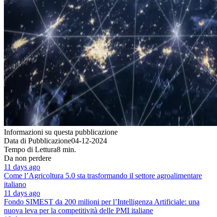
Informazioni su questa pubblicazione
Data di Pubblicazione
04-12-2024
Tempo di Lettura
8 min.
Da non perdere
11 days ago
Come l’Agricoltura 5.0 sta trasformando il settore agroalimentare
italiano
11 days ago
Fondo SIMEST da 200 milioni per l’Intelligenza Artificiale: una
nuova leva per la competitività delle PMI italiane