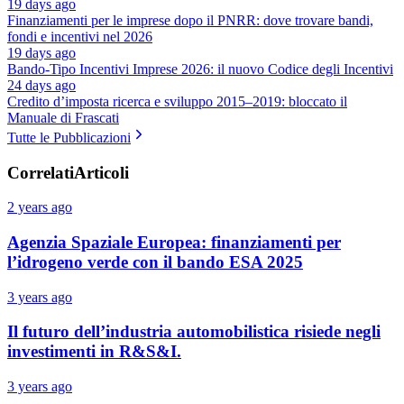
19 days ago
Finanziamenti per le imprese dopo il PNRR: dove trovare bandi,
fondi e incentivi nel 2026
19 days ago
Bando-Tipo Incentivi Imprese 2026: il nuovo Codice degli Incentivi
24 days ago
Credito d’imposta ricerca e sviluppo 2015–2019: bloccato il
Manuale di Frascati
Tutte le Pubblicazioni
Correlati
Articoli
2 years ago
Agenzia Spaziale Europea: finanziamenti per
l’idrogeno verde con il bando ESA 2025
3 years ago
Il futuro dell’industria automobilistica risiede negli
investimenti in R&S&I.
3 years ago