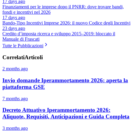
17 days ago
Finanziamenti per le imprese dopo il PNRR: dove trovare bandi,
fondi e incentivi nel 2026
17 days ago
Bando-Tipo Incentivi Imprese 2026: il nuovo Codice degli Incentivi
23 days ago
Credito d’imposta ricerca e sviluppo 2015–2019: bloccato il
Manuale di Frascati
Tutte le Pubblicazioni
Correlati
Articoli
2 months ago
Invio domande Iperammortamento 2026: aperta la
piattaforma GSE
7 months ago
Decreto Attuativo Iperammortamento 2026:
Aliquote, Requisiti, Anticipazioni e Guida Completa
3 months ago