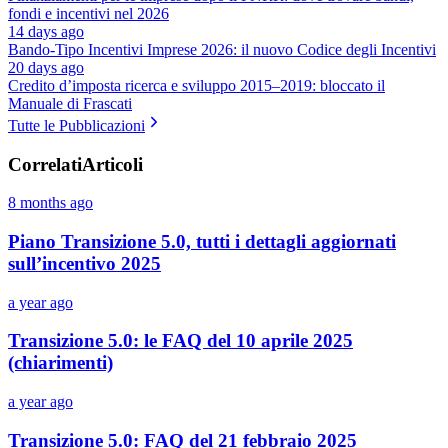
fondi e incentivi nel 2026
14 days ago
Bando-Tipo Incentivi Imprese 2026: il nuovo Codice degli Incentivi
20 days ago
Credito d’imposta ricerca e sviluppo 2015–2019: bloccato il
Manuale di Frascati
Tutte le Pubblicazioni
Correlati
Articoli
8 months ago
Piano Transizione 5.0, tutti i dettagli aggiornati
sull’incentivo 2025
a year ago
Transizione 5.0: le FAQ del 10 aprile 2025
(chiarimenti)
a year ago
Transizione 5.0: FAQ del 21 febbraio 2025