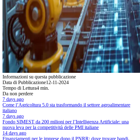
Informazioni su questa pubblicazione
Data di Pubblicazione
12-11-2024
Tempo di Lettura
4 min.
Da non perdere
7 days ago
Come l’Agricoltura 5.0 sta trasformando il settore agroalimentare
italiano
7 days ago
Fondo SIMEST da 200 milioni per l’Intelligenza Artificiale: una
nuova leva per la competitività delle PMI italiane
14 days ago
Finanziamenti per le imprese dopo il PNRR: dove trovare bandi,