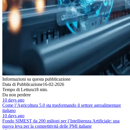
Informazioni su questa pubblicazione
Data di Pubblicazione
16-02-2026
Tempo di Lettura
18 min.
Da non perdere
10 days ago
Come l’Agricoltura 5.0 sta trasformando il settore agroalimentare
italiano
10 days ago
Fondo SIMEST da 200 milioni per l’Intelligenza Artificiale: una
nuova leva per la competitività delle PMI italiane