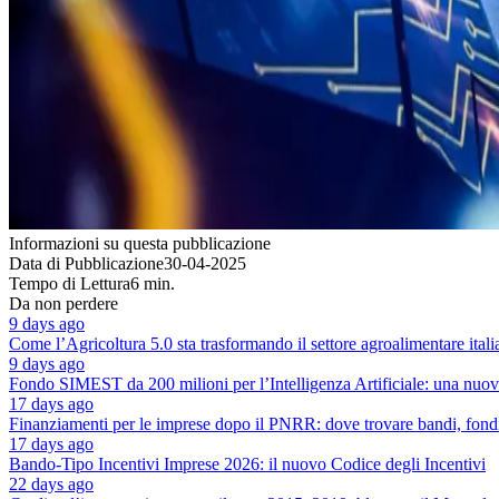
Informazioni su questa pubblicazione
Data di Pubblicazione
30-04-2025
Tempo di Lettura
6 min.
Da non perdere
9 days ago
Come l’Agricoltura 5.0 sta trasformando il settore agroalimentare ital
9 days ago
Fondo SIMEST da 200 milioni per l’Intelligenza Artificiale: una nuova 
17 days ago
Finanziamenti per le imprese dopo il PNRR: dove trovare bandi, fondi
17 days ago
Bando-Tipo Incentivi Imprese 2026: il nuovo Codice degli Incentivi
22 days ago