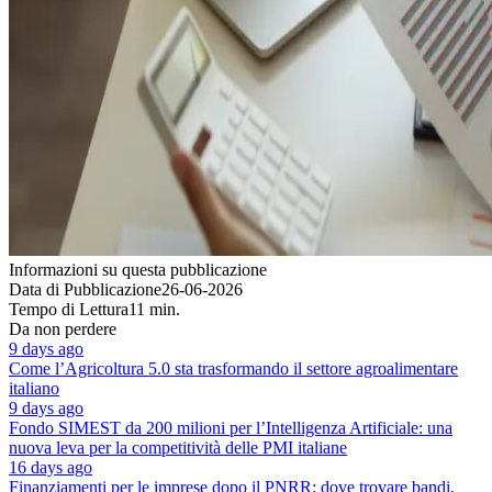
Informazioni su questa pubblicazione
Data di Pubblicazione
26-06-2026
Tempo di Lettura
11 min.
Da non perdere
9 days ago
Come l’Agricoltura 5.0 sta trasformando il settore agroalimentare
italiano
9 days ago
Fondo SIMEST da 200 milioni per l’Intelligenza Artificiale: una
nuova leva per la competitività delle PMI italiane
16 days ago
Finanziamenti per le imprese dopo il PNRR: dove trovare bandi,